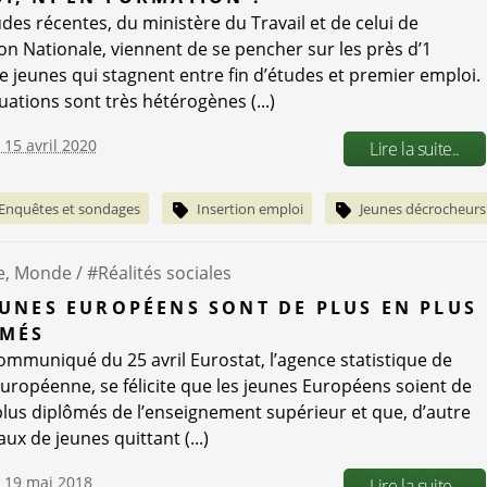
des récentes, du ministère du Travail et de celui de
ion Nationale, viennent de se pencher sur les près d’1
de jeunes qui stagnent entre fin d’études et premier emploi.
uations sont très hétérogènes (...)
 15 avril 2020
Lire la suite..
Enquêtes et sondages
Insertion emploi
Jeunes décrocheurs
e, Monde /
#Réalités sociales
EUNES EUROPÉENS SONT DE PLUS EN PLUS
ÔMÉS
ommuniqué du 25 avril Eurostat, l’agence statistique de
Européenne, se félicite que les jeunes Européens soient de
plus diplômés de l’enseignement supérieur et que, d’autre
taux de jeunes quittant (...)
e 19 mai 2018
Lire la suite..