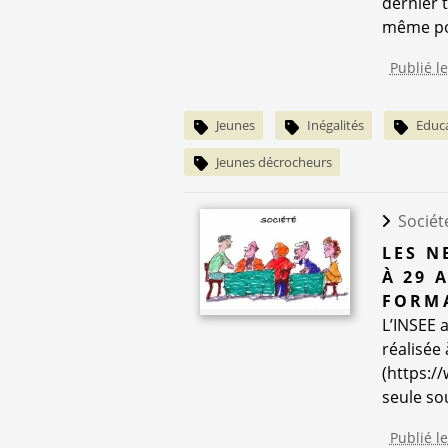
dernier 
même pou
Publié l
Jeunes
Inégalités
Educ
Jeunes décrocheurs
Sociét
LES N
À 29 
FORMA
L’INSEE 
réalisée
(https:/
seule so
Publié l