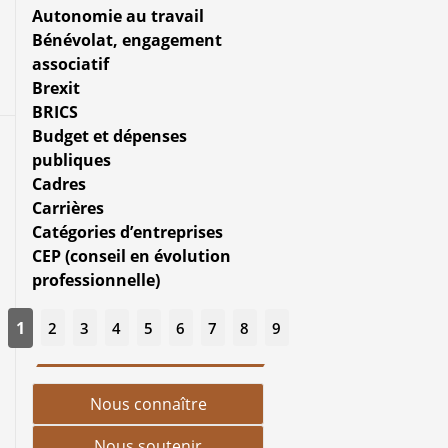
Autonomie au travail
Bénévolat, engagement
associatif
Brexit
BRICS
Budget et dépenses
publiques
Cadres
Carrières
Catégories d’entreprises
CEP (conseil en évolution
professionnelle)
1
2
3
4
5
6
7
8
9
Nous connaître
Nous soutenir