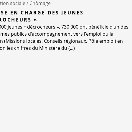
tion sociale /
Chômage
ISE EN CHARGE DES JEUNES
ROCHEURS »
000 jeunes « décrocheurs », 730 000 ont bénéficié d’un des
es publics d’accompagnement vers l’emploi ou la
n (Missions locales, Conseils régionaux, Pôle emploi) en
on les chiffres du Ministère du (...)
e 11 mars 2015
Lire la suite..
Jeunes
Insertion emploi
Jeunes décrocheurs
Accès rapide
Info
Dialogue social
Contac
Conditions d’emploi
Mentio
Environnement économique
Plan du
Protection sociale