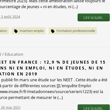
trimestre 2023). Mais cette amélioration laisse toujours le
rcentage de jeunes « ni en études, ni (...)
e 3 août 2024
Lire la suite..
ation
Insertion emploi
Formation professionnelle
é /
Education
EET EN FRANCE : 12,9 % DE JEUNES DE 15
ANS NI EN EMPLOI, NI EN ÉTUDES, NI EN
TION EN 2019
a publié fin mars une étude sur les NEET . Cette étude a été
 à partir de différentes sources [[L’enquête Emploi
/www.insee.fr/fr/metadonnees/source/serie/s1223) est la
urce permettant de mesurer le (...)
e 26 mai 2021
Lire la suite..