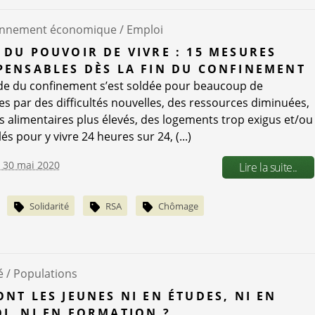
onnement économique /
Emploi
 DU POUVOIR DE VIVRE : 15 MESURES
PENSABLES DÈS LA FIN DU CONFINEMENT
de du confinement s’est soldée pour beaucoup de
s par des difficultés nouvelles, des ressources diminuées,
s alimentaires plus élevés, des logements trop exigus et/ou
s pour y vivre 24 heures sur 24, (...)
e 30 mai 2020
Lire la suite..
Solidarité
RSA
Chômage
é /
Populations
ONT LES JEUNES NI EN ÉTUDES, NI EN
I, NI EN FORMATION ?