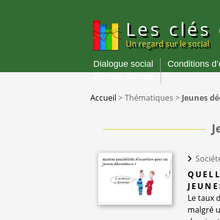
Panneau de gestion des cookies
Les clés
Un regard sur le social
Dialogue social
Conditions d
Menu
Europe, Monde
principal
Accueil
>
Thématiques
>
Jeunes dé
J
Sociét
QUELL
JEUNE
Le taux 
malgré u