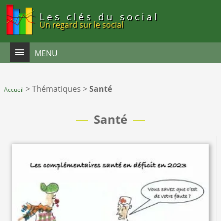
Panneau de gestion des cookies
Les clés du social
Un regard sur le social
MENU
>
Thématiques
>
Santé
Accueil
Santé