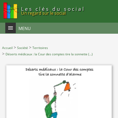
Panneau de gestion des cookies
Les clés du social
Un regard sur le social
MENU
>
>
Accueil
Société
Territoires
>
Déserts médicaux : la Cour des comptes tire la sonnette (…)