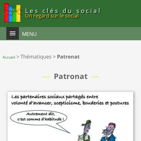
Panneau de gestion des cookies
Les clés du social
Un regard sur le social
MENU
>
Thématiques
>
Patronat
Accueil
Patronat