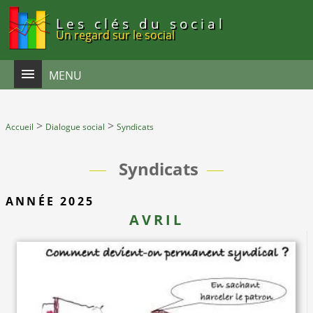
Panneau de gestion des cookies
Les clés du social
Un regard sur le social
MENU
>
>
Accueil
Dialogue social
Syndicats
Syndicats
ANNÉE 2025
AVRIL