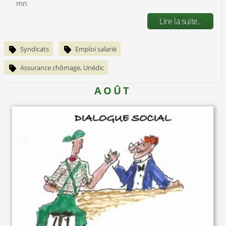
mn
Lire la suite..
Syndicats
Emploi salarié
Assurance chômage, Unédic
AOÛT