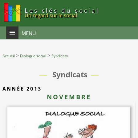
Panneau de gestion des cookies
Les clés du social
Un regard sur le social
MENU
>
>
Accueil
Dialogue social
Syndicats
Syndicats
ANNÉE 2013
NOVEMBRE