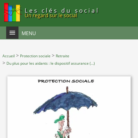
Panneau de gestion des cookies
Les clés du social
Un regard sur le social
MENU
>
>
Accueil
Protection sociale
Retraite
>
Du plus pour les aidants : le dispositif assurance (…)