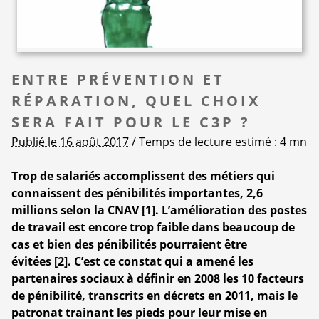
ENTRE PRÉVENTION ET
RÉPARATION, QUEL CHOIX
SERA FAIT POUR LE C3P ?
Publié le 16 août 2017
/ Temps de lecture estimé : 4 mn
Trop de salariés accomplissent des métiers qui
connaissent des pénibilités importantes, 2,6
millions selon la CNAV
[
1
]
. L’amélioration des postes
de travail est encore trop faible dans beaucoup de
cas et bien des pénibilités pourraient être
évitées
[
2
]
. C’est ce constat qui a amené les
partenaires sociaux à définir en 2008 les 10 facteurs
de pénibilité, transcrits en décrets en 2011, mais le
patronat trainant les pieds pour leur mise en