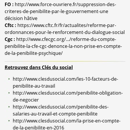
FO :
http://www.force-ouvriere.fr/suppression-des-
criteres-de-penibilite-par-le-gouvernement-une
décision hâtive
Cftc :
https://www.cftc.fr/fr/actualites/reforme-par-
ordonnances-pour-le-renforcement-du-dialogue-social
Cgc :
http://www.cfecgc.org/.../reforme-du-compte-
penibilite-la-cfe-cgc-denonce-la-non-prise-en-compte-
de-la-penibilite-psychique/
Retrouvez dans Clés du social
http://www.clesdusocial.com/les-10-facteurs-de-
penibilite-au-travail
http://www.clesdusocial.com/penibilite-obligation-
de-negocier
http://www.clesdusocial.com/penibilite-des-
salaries-au-travail-et-compte-penibilite
http://www.clesdusocial.com/la-prise-en-compte-
de-la-penibilite-en-2016