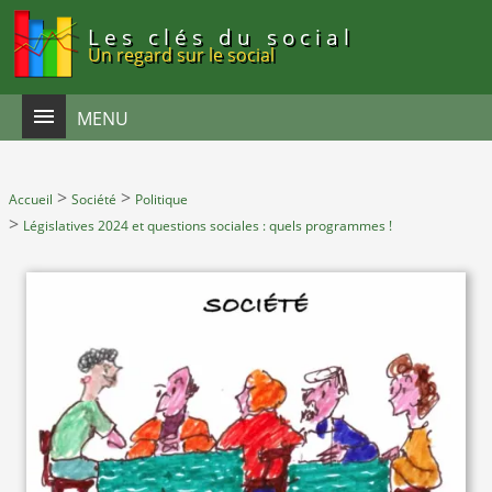
Panneau de gestion des cookies
Les clés du social
Un regard sur le social
MENU
>
>
Accueil
Société
Politique
>
Législatives 2024 et questions sociales : quels programmes !