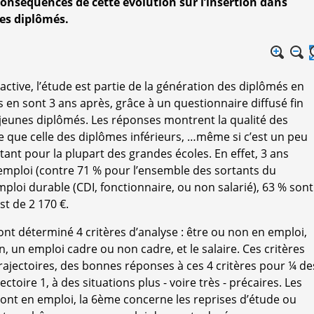
onséquences de cette évolution sur l’insertion dans
nes diplômés.
active, l’étude est partie de la génération des diplômés en
 en sont 3 ans après, grâce à un questionnaire diffusé fin
jeunes diplômés. Les réponses montrent la qualité des
re que celle des diplômes inférieurs, …même si c’est un peu
tant pour la plupart des grandes écoles. En effet, 3 ans
emploi (contre 71 % pour l’ensemble des sortants du
ploi durable (CDI, fonctionnaire, ou non salarié), 63 % sont
st de 2 170 €.
ont déterminé 4 critères d’analyse : être ou non en emploi,
, un emploi cadre ou non cadre, et le salaire. Ces critères
rajectoires, des bonnes réponses à ces 4 critères pour ¼ de
ctoire 1, à des situations plus - voire très - précaires. Les
ont en emploi, la 6ème concerne les reprises d’étude ou