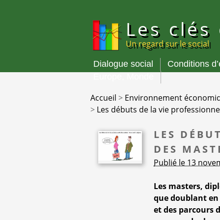
Panneau de gestion des cookies
Les clés
Un regard sur le social
Dialogue social
Conditions d
Menu
Europe, Monde
principal
Accueil
>
Environnement économi
>
Les débuts de la vie professionne
LES DÉBU
DES MAST
Publié le 13 nov
Les masters, dipl
que doublant en 1
et des parcours 