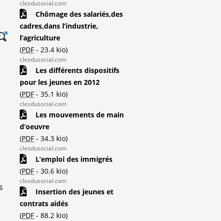
clesdusocial.com
Chômage des salariés,des
cadres,dans l’industrie,
l’agriculture
(
PDF
-
23.4 kio
)
clesdusocial.com
Les différents dispositifs
pour les jeunes en 2012
(
PDF
-
35.1 kio
)
clesdusocial.com
Les mouvements de main
d’oeuvre
(
PDF
-
34.3 kio
)
clesdusocial.com
L’emploi des immigrés
(
PDF
-
30.6 kio
)
clesdusocial.com
s
Insertion des jeunes et
contrats aidés
(
PDF
-
88.2 kio
)