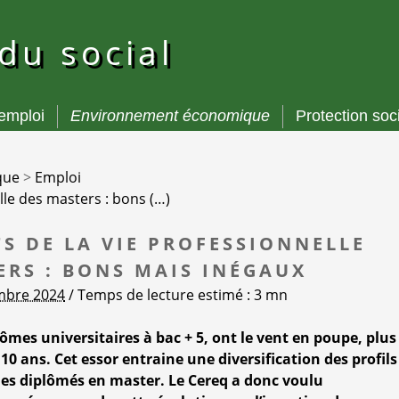
 du social
’emploi
Environnement économique
Protection soc
que
>
Emploi
lle des masters : bons (…)
TS DE LA VIE PROFESSIONNELLE
ERS : BONS MAIS INÉGAUX
embre 2024
/ Temps de lecture estimé : 3 mn
ômes universitaires à bac + 5, ont le vent en poupe, plus
0 ans. Cet essor entraine une diversification des profils
des diplômés en master. Le Cereq a donc voulu