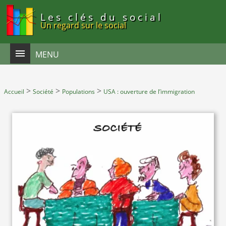
Panneau de gestion des cookies
Les clés du social
Un regard sur le social
MENU
>
>
>
Accueil
Société
Populations
USA : ouverture de l’immigration