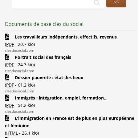
Documents de base clés du social
Les travailleurs indépendants, effectifs, revenus
(
PDF
-
20.7 kio
)
clesdusocial.com
Portrait social des français
(
PDF
-
24.3 kio
)
clesdusocial.com
Dossier pauvreté : état des lieux
(
PDF
-
61.2 kio
)
clesdusocial.com
Immigrés : intégration, emploi, formation...
(
PDF
-
51.2 kio
)
clesdusocial.com
L’immigration en France est de plus en plus européenne
et féminine
(
HTML
-
26.1 kio
)