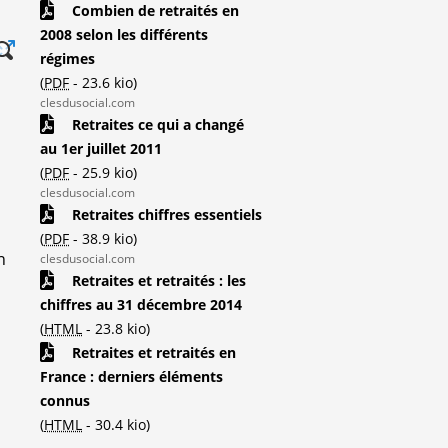
Combien de retraités en
2008 selon les différents
régimes
(
PDF
-
23.6 kio
)
clesdusocial.com
Retraites ce qui a changé
au 1er juillet 2011
(
PDF
-
25.9 kio
)
clesdusocial.com
Retraites chiffres essentiels
(
PDF
-
38.9 kio
)
n
clesdusocial.com
Retraites et retraités : les
chiffres au 31 décembre 2014
(
HTML
-
23.8 kio
)
Retraites et retraités en
France : derniers éléments
connus
(
HTML
-
30.4 kio
)