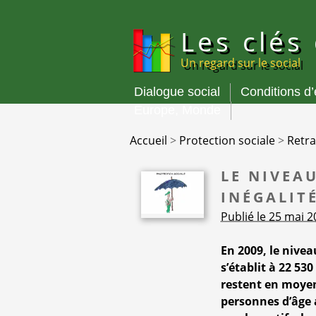
Panneau de gestion des cookies
Les clés
Un regard sur le social
Dialogue social
Conditions d
Menu
Europe, Monde
principal
Accueil
>
Protection sociale
>
Retra
LE NIVEAU
INÉGALIT
Publié le 25 mai 
En 2009, le nive
s’établit à 22 53
restent en moyen
personnes d’âge a