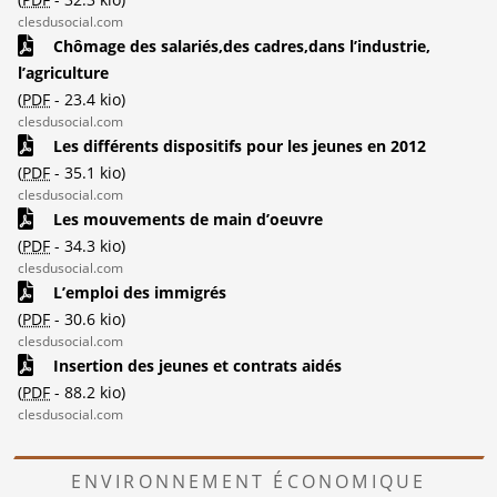
clesdusocial.com
Chômage des salariés,des cadres,dans l’industrie,
l’agriculture
(
PDF
-
23.4 kio
)
clesdusocial.com
Les différents dispositifs pour les jeunes en 2012
(
PDF
-
35.1 kio
)
clesdusocial.com
Les mouvements de main d’oeuvre
(
PDF
-
34.3 kio
)
clesdusocial.com
L’emploi des immigrés
(
PDF
-
30.6 kio
)
clesdusocial.com
Insertion des jeunes et contrats aidés
(
PDF
-
88.2 kio
)
clesdusocial.com
ENVIRONNEMENT ÉCONOMIQUE