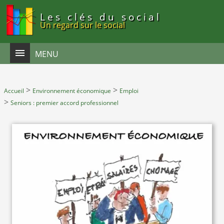
Panneau de gestion des cookies
Les clés du social
Un regard sur le social
MENU
>
>
Accueil
Environnement économique
Emploi
>
Seniors : premier accord professionnel