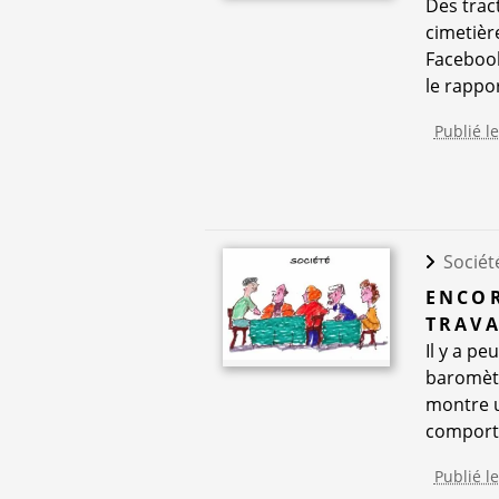
Des trac
cimetière
Facebook
le rappo
Publié l
Sociét
ENCOR
TRAVA
Il y a pe
baromètr
montre u
comporte
Publié l