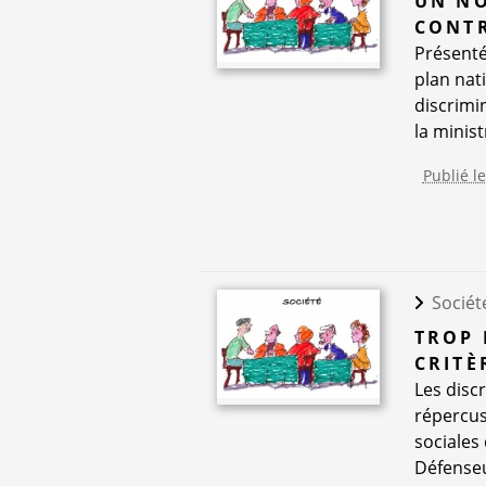
UN NO
CONTR
Présenté
plan nati
discrimin
la minist
Publié l
Sociét
TROP 
CRITÈ
Les disc
répercuss
sociales
Défenseu