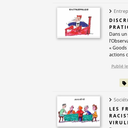
Entrep
DISCR
PRATI
Dans un 
l’Observ
« Goods 
actions d
Publié le
Sociét
LES F
RACIS
VIRUL