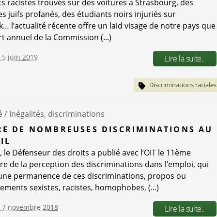
ts racistes trouvés sur des voitures à Strasbourg, des
s juifs profanés, des étudiants noirs injuriés sur
… l’actualité récente offre un laid visage de notre pays que
rt annuel de la Commission (...)
e 5 juin 2019
Lire la suite..
Discriminations raciales
é /
Inégalités, discriminations
E DE NOMBREUSES DISCRIMINATIONS AU
IL
u, le Défenseur des droits a publié avec l’OIT le 11ème
e de la perception des discriminations dans l’emploi, qui
ne permanence de ces discriminations, propos ou
ments sexistes, racistes, homophobes, (...)
e 7 novembre 2018
Lire la suite..