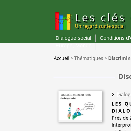
Panneau de gestion des cookies
Les clés
Un regard sur le social
Dialogue social
Conditions d
Menu
Europe, Monde
principal
Accueil
>
Thématiques
>
Discrimin
Dis
Dialog
LES Q
DIALO
Près de 
interpro