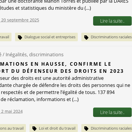
 par une doctorante Manon Torres et publiée par la DARES
études et statistiques du ministère du (...)
e 20 septembre 2025
Lire la suite..
ravail
Dialogue social et entreprises
Discriminations raciales
é /
Inégalités, discriminations
MATIONS EN HAUSSE, CONFIRME LE
RT DU DÉFENSEUR DES DROITS EN 2023
seur des droits est une autorité administrative
ante chargée de défendre les droits des personnes qui ne
 respectés et de permettre l’égalité de tous. 137 894
de réclamation, informations et (...)
e 2 mai 2024
Lire la suite..
ons au travail
Loi et droit du travail
Discriminations raciales