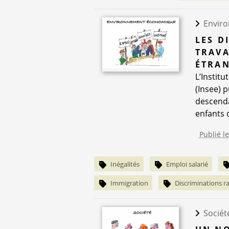
Envir
LES D
TRAVA
ÉTRA
L’Instit
(Insee) 
descendan
enfants d
Publié l
Inégalités
Emploi salarié
Immigration
Discriminations ra
Sociét