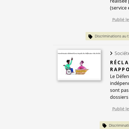
réalisée
(service 
Publié l
Discriminations au t
Sociét
RÉCLA
RAPPO
Le Défen
indépend
sont pas
dossiers 
Publié l
Discriminati