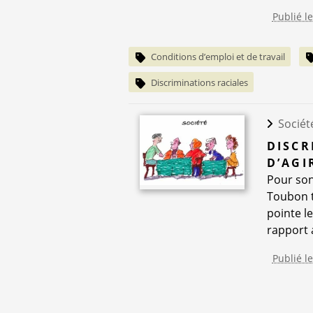
Publié l
Conditions d’emploi et de travail
Discriminations raciales
Sociét
DISCR
D’AGI
Pour son
Toubon t
pointe l
rapport a
Publié l