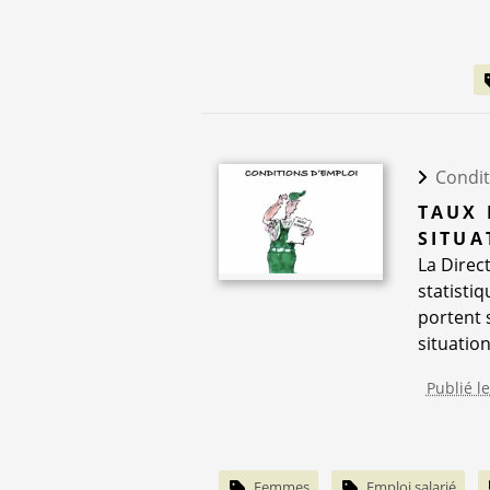
Condit
TAUX 
SITUA
La Direc
statisti
portent 
situation
Publié l
Femmes
Emploi salarié