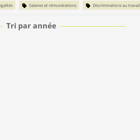
égalités
Salaires et rémunérations
Discriminations au travail
Tri par année
021
-
2020
-
2019
-
2018
-
2017
-
2016
-
2015
-
2014
013
-
2012
-
2011
-
2006
Accès rapide
Info
Dialogue social
Contac
Conditions d’emploi
Mentio
Environnement économique
Plan du
Protection sociale
Société
Entreprise
Europe, Monde