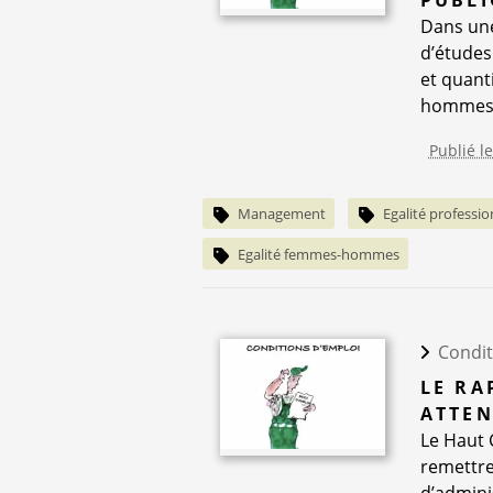
Dans une
d’études
et quant
hommes e
Publié l
Management
Egalité professio
Egalité femmes-hommes
Condit
LE RA
ATTEN
Le Haut 
remettre