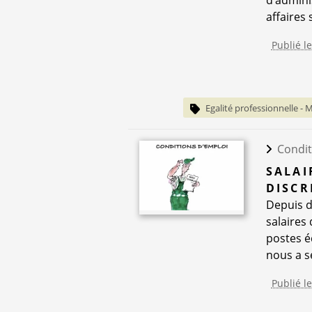
d’admini
affaires s
Publié l
Egalité professionnelle - M
Condit
SALAI
DISCR
Depuis d
salaires
postes éq
nous a s
Publié l