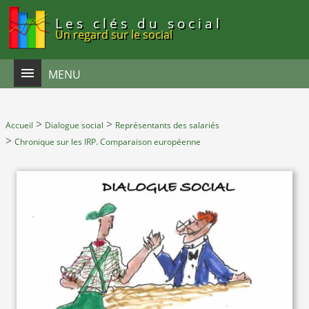
Panneau de gestion des cookies
Les clés du social
Un regard sur le social
MENU
>
>
Accueil
Dialogue social
Représentants des salariés
>
Chronique sur les IRP. Comparaison européenne