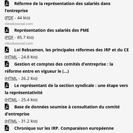
Réforme de la représentation des salariés dans
l’entreprise
(
PDF
-
44 kio
)
clesdusocial.com
Représentation des salariés des PME
(
PDF
-
85.7 kio
)
clesdusocial.com
Loi Rebsamen, les principales réformes des IRP et du CE
(
HTML
-
24.8 kio
)
Gestion et comptes des comités d’entreprise : la
réforme entre en vigueur le (...)
(
HTML
-
26.2 kio
)
Le représentant de la section syndicale : une étape vers
la représentativité
(
HTML
-
25.4 kio
)
Base de données soumise à consultation du comité
d’entreprise
(
HTML
-
31.2 kio
)
Chronique sur les IRP. Comparaison européenne