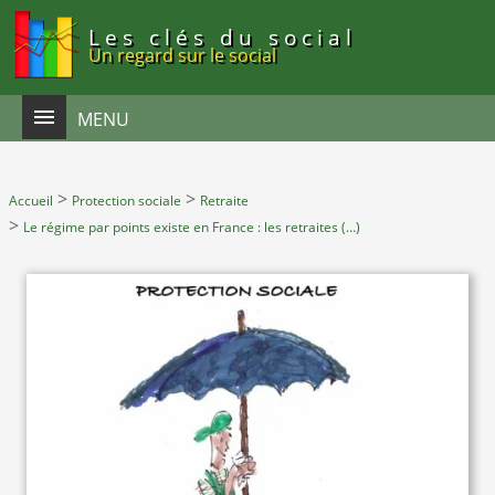
Panneau de gestion des cookies
Les clés du social
Un regard sur le social
MENU
>
>
Accueil
Protection sociale
Retraite
>
Le régime par points existe en France : les retraites (…)