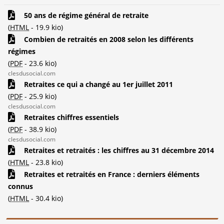
50 ans de régime général de retraite
(
HTML
-
19.9 kio
)
Combien de retraités en 2008 selon les différents
régimes
(
PDF
-
23.6 kio
)
clesdusocial.com
Retraites ce qui a changé au 1er juillet 2011
(
PDF
-
25.9 kio
)
clesdusocial.com
Retraites chiffres essentiels
(
PDF
-
38.9 kio
)
clesdusocial.com
Retraites et retraités : les chiffres au 31 décembre 2014
(
HTML
-
23.8 kio
)
Retraites et retraités en France : derniers éléments
connus
(
HTML
-
30.4 kio
)