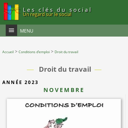
Panneau de gestion des cookies
Les clés du social
Un regard sur le social
MENU
>
>
Accueil
Conditions d’emploi
Droit du travail
Droit du travail
ANNÉE 2023
NOVEMBRE