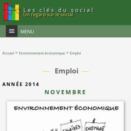
Panneau de gestion des cookies
Les clés du social
Un regard sur le social
MENU
>
>
Accueil
Environnement économique
Emploi
Emploi
ANNÉE 2014
NOVEMBRE