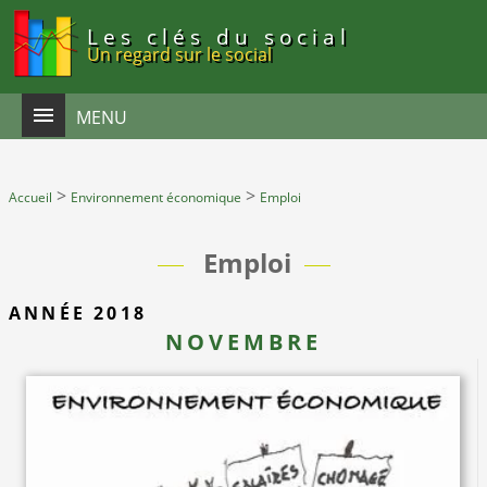
Panneau de gestion des cookies
Les clés du social
Un regard sur le social
MENU
>
>
Accueil
Environnement économique
Emploi
Emploi
ANNÉE 2018
NOVEMBRE