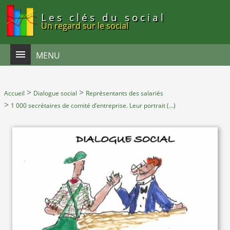
Panneau de gestion des cookies
Les clés du social
Un regard sur le social
MENU
>
>
Accueil
Dialogue social
Représentants des salariés
>
1 000 secrétaires de comité d’entreprise. Leur portrait (…)