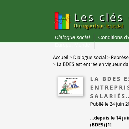
Panneau de gestion des cookies
Les clés
Un regard sur le social
Dialogue social
Conditions d
Menu
Europe, Monde
principal
Accueil
>
Dialogue social
>
Représen
>
La BDES est entrée en vigueur dan
LA BDES 
ENTREPRIS
SALARIÉS
Publié le 24 juin 
…depuis le 14 jui
(BDES)
[
1
]