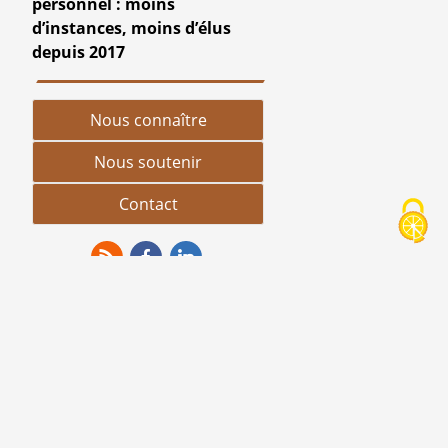
personnel : moins
d’instances, moins d’élus
depuis 2017
Nous connaître
Nous soutenir
Contact
RSS
Facebook
Linkedin
rmations
t
ns légales
 site