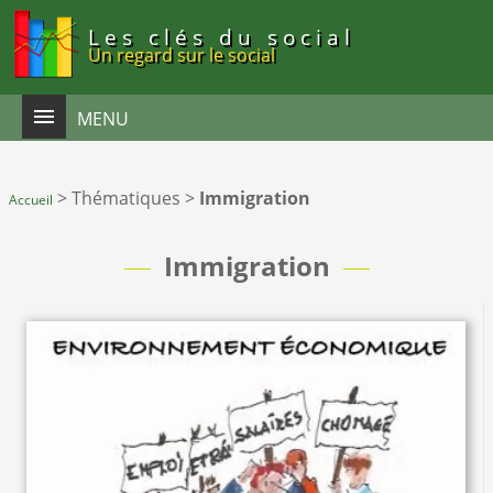
Panneau de gestion des cookies
Les clés du social
Un regard sur le social
MENU
>
Thématiques
>
Immigration
Accueil
Immigration