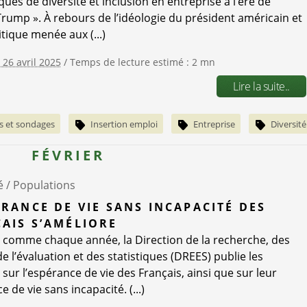
iques de diversité et inclusion en entreprise à l’ère de
rump ». À rebours de l’idéologie du président américain et
itique menée aux (...)
 26 avril 2025
/ Temps de lecture estimé : 2 mn
Lire la suite..
s et sondages
Insertion emploi
Entreprise
Diversité
FÉVRIER
é /
Populations
ÉRANCE DE VIE SANS INCAPACITÉ DES
AIS S’AMÉLIORE
, comme chaque année, la Direction de la recherche, des
e l’évaluation et des statistiques (DREES) publie les
sur l’espérance de vie des Français, ainsi que sur leur
 de vie sans incapacité. (...)