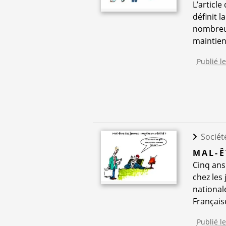
L’article
définit l
nombreux
maintien 
Publié l
Sociét
MAL-Ê
Cinq ans
chez les
national
Française
Publié l