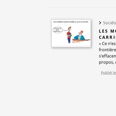
Sociét
LES M
CARRI
« Ce n’es
frontière
s’efface
propos, c
Publié l