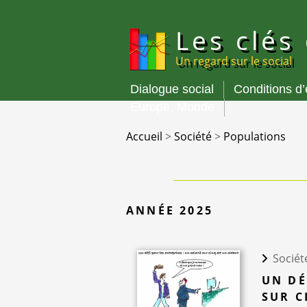
Panneau de gestion des cookies
Les clés
Un regard sur le social
Dialogue social
Conditions d
Menu
Europe, Monde
principal
Accueil
>
Société
>
Populations
ANNÉE 2025
Sociét
UN DÉ
SUR C