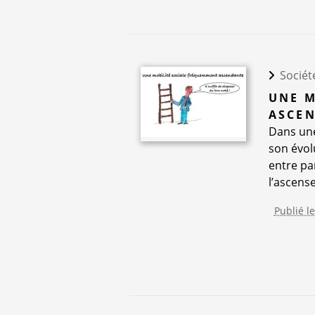
Sociét
UNE M
ASCE
Dans une
son évolu
entre pa
l’ascense
Publié l