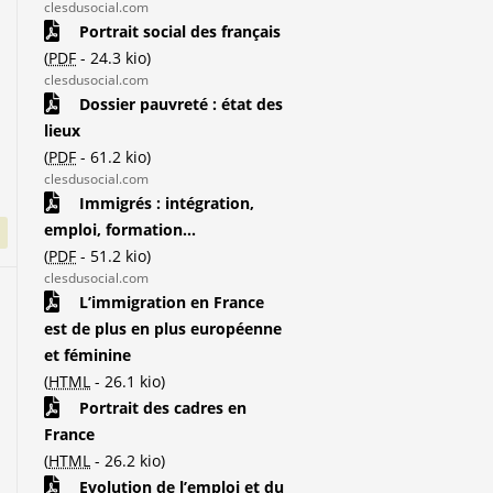
clesdusocial.com
Portrait social des français
(
PDF
-
24.3 kio
)
clesdusocial.com
Dossier pauvreté : état des
lieux
(
PDF
-
61.2 kio
)
clesdusocial.com
Immigrés : intégration,
emploi, formation...
(
PDF
-
51.2 kio
)
clesdusocial.com
L’immigration en France
est de plus en plus européenne
et féminine
(
HTML
-
26.1 kio
)
Portrait des cadres en
France
(
HTML
-
26.2 kio
)
Evolution de l’emploi et du