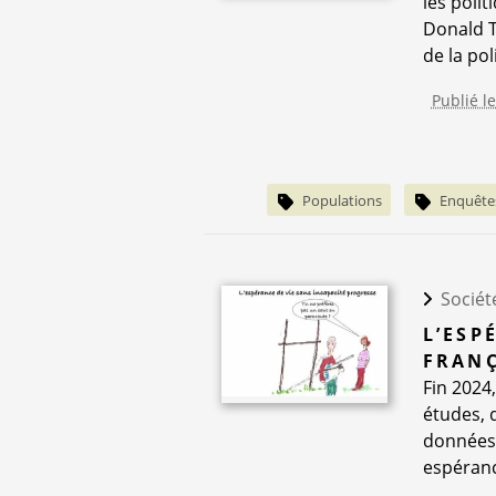
les polit
Donald T
de la pol
Publié le
Populations
Enquête
Sociét
L’ESP
FRANÇ
Fin 2024
études, d
données 
espérance