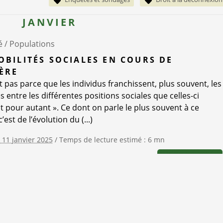
JANVIER
é /
Populations
OBILITÉS SOCIALES EN COURS DE
ÈRE
t pas parce que les individus franchissent, plus souvent, les
s entre les différentes positions sociales que celles-ci
nt pour autant ». Ce dont on parle le plus souvent à ce
’est de l’évolution du (...)
e 11 janvier 2025
/ Temps de lecture estimé : 6 mn
Lire la suite..
Emploi salarié
Mobilité
Tri par année