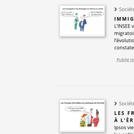
Sociét
IMMIG
L’INSEE 
migratoi
l’évolut
constate
Publié l
Sociét
LES F
À L’È
Ipsos vi