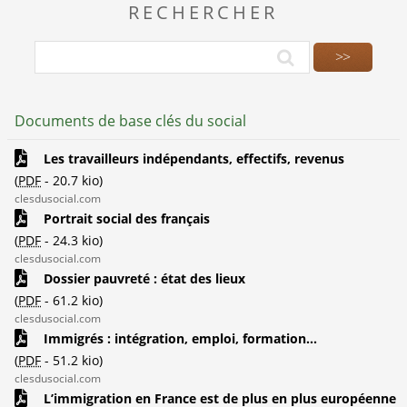
RECHERCHER
Documents de base clés du social
Les travailleurs indépendants, effectifs, revenus
(
PDF
-
20.7 kio
)
clesdusocial.com
Portrait social des français
(
PDF
-
24.3 kio
)
clesdusocial.com
Dossier pauvreté : état des lieux
(
PDF
-
61.2 kio
)
clesdusocial.com
Immigrés : intégration, emploi, formation...
(
PDF
-
51.2 kio
)
clesdusocial.com
L’immigration en France est de plus en plus européenne