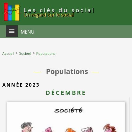
Panneau de gestion des cookies
Les clés du social
Un regard sur le social
MENU
>
>
Accueil
Société
Populations
Populations
ANNÉE 2023
DÉCEMBRE