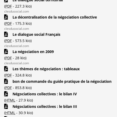
(
PDF
-
227.3 kio
)
clesdusocial.com
La décentralisation de la négociation collective
(
PDF
-
175.3 kio
)
clesdusocial.com
Le dialogue social Français
(
PDF
-
573.5 kio
)
clesdusocial.com
La négociation en 2009
(
PDF
-
28 kio
)
clesdusocial.com
Les thèmes de négociation : tableaux
(
PDF
-
324.8 kio
)
bon de commande du guide pratique de la négociation
(
PDF
-
853.8 kio
)
Négociations collectives : le bilan IV
(
HTML
-
27.9 kio
)
Négociations collectives : le bilan III
(
HTML
-
30.9 kio
)