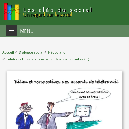
Panneau de gestion des cookies
Les clés du social
Un regard sur le social
MENU
>
>
Accueil
Dialogue social
Négociation
>
Télétravail : un bilan des accords et de nouvelles (…)