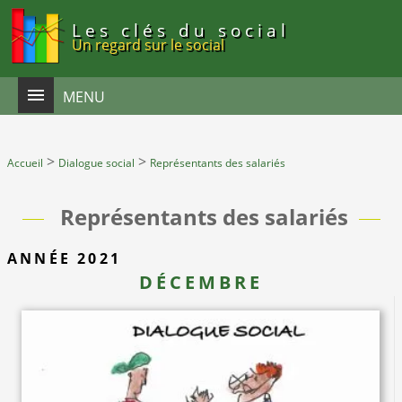
Panneau de gestion des cookies
Les clés du social
Un regard sur le social
MENU
>
>
Accueil
Dialogue social
Représentants des salariés
Représentants des salariés
ANNÉE 2021
DÉCEMBRE